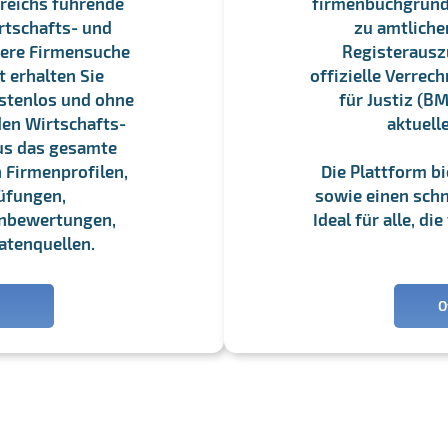
reichs führende
firmenbuchgrundbu
rtschafts- und
zu amtliche
sere Firmensuche
Registerauszü
 erhalten Sie
offizielle Verre
stenlos und ohne
für Justiz (BM
en Wirtschafts-
aktuell
us das gesamte
 Firmenprofilen,
Die Plattform b
üfungen,
sowie einen schne
enbewertungen,
Ideal für alle, d
atenquellen.
O