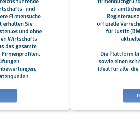
reichs führende
firmenbuchgrundbu
rtschafts- und
zu amtliche
sere Firmensuche
Registerauszü
 erhalten Sie
offizielle Verre
stenlos und ohne
für Justiz (BM
en Wirtschafts-
aktuell
us das gesamte
 Firmenprofilen,
Die Plattform b
üfungen,
sowie einen schne
enbewertungen,
Ideal für alle, d
atenquellen.
O