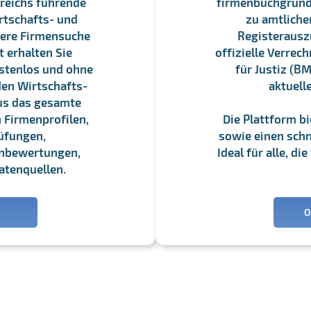
reichs führende
firmenbuchgrundbu
rtschafts- und
zu amtliche
sere Firmensuche
Registerauszü
 erhalten Sie
offizielle Verre
stenlos und ohne
für Justiz (BM
en Wirtschafts-
aktuell
us das gesamte
 Firmenprofilen,
Die Plattform b
üfungen,
sowie einen schne
enbewertungen,
Ideal für alle, d
atenquellen.
O