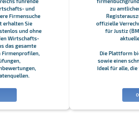
reichs führende
firmenbuchgrundbu
rtschafts- und
zu amtliche
sere Firmensuche
Registerauszü
 erhalten Sie
offizielle Verre
stenlos und ohne
für Justiz (BM
en Wirtschafts-
aktuell
us das gesamte
 Firmenprofilen,
Die Plattform b
üfungen,
sowie einen schne
enbewertungen,
Ideal für alle, d
atenquellen.
O