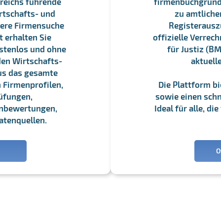
reichs führende
firmenbuchgrundbu
rtschafts- und
zu amtliche
sere Firmensuche
Registerauszü
 erhalten Sie
offizielle Verre
stenlos und ohne
für Justiz (BM
en Wirtschafts-
aktuell
us das gesamte
 Firmenprofilen,
Die Plattform b
üfungen,
sowie einen schne
enbewertungen,
Ideal für alle, d
atenquellen.
O