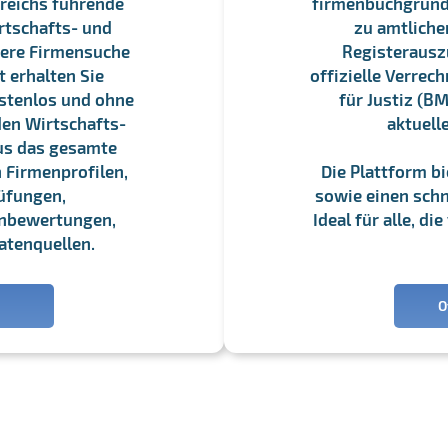
reichs führende
firmenbuchgrundbu
rtschafts- und
zu amtliche
sere Firmensuche
Registerauszü
 erhalten Sie
offizielle Verre
stenlos und ohne
für Justiz (BM
en Wirtschafts-
aktuell
us das gesamte
 Firmenprofilen,
Die Plattform b
üfungen,
sowie einen schne
enbewertungen,
Ideal für alle, d
atenquellen.
O