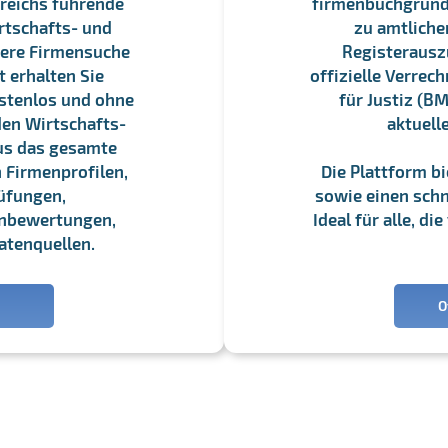
reichs führende
firmenbuchgrundbu
rtschafts- und
zu amtliche
sere Firmensuche
Registerauszü
 erhalten Sie
offizielle Verre
stenlos und ohne
für Justiz (BM
en Wirtschafts-
aktuell
us das gesamte
 Firmenprofilen,
Die Plattform b
üfungen,
sowie einen schne
enbewertungen,
Ideal für alle, d
atenquellen.
O