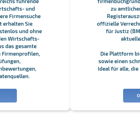
reichs führende
firmenbuchgrundbu
rtschafts- und
zu amtliche
sere Firmensuche
Registerauszü
 erhalten Sie
offizielle Verre
stenlos und ohne
für Justiz (BM
en Wirtschafts-
aktuell
us das gesamte
 Firmenprofilen,
Die Plattform b
üfungen,
sowie einen schne
enbewertungen,
Ideal für alle, d
atenquellen.
O