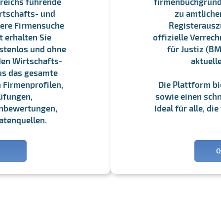
reichs führende
firmenbuchgrundbu
rtschafts- und
zu amtliche
sere Firmensuche
Registerauszü
 erhalten Sie
offizielle Verre
stenlos und ohne
für Justiz (BM
en Wirtschafts-
aktuell
us das gesamte
 Firmenprofilen,
Die Plattform b
üfungen,
sowie einen schne
enbewertungen,
Ideal für alle, d
atenquellen.
O