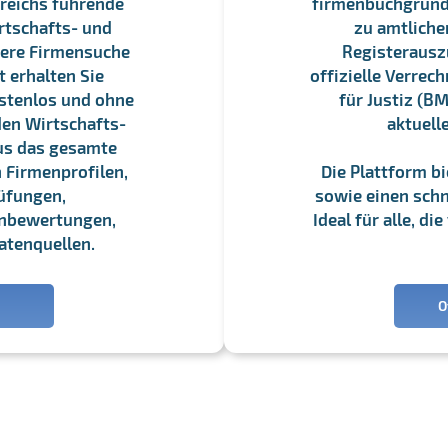
reichs führende
firmenbuchgrundbu
rtschafts- und
zu amtliche
sere Firmensuche
Registerauszü
 erhalten Sie
offizielle Verre
stenlos und ohne
für Justiz (BM
en Wirtschafts-
aktuell
us das gesamte
 Firmenprofilen,
Die Plattform b
üfungen,
sowie einen schne
enbewertungen,
Ideal für alle, d
atenquellen.
O