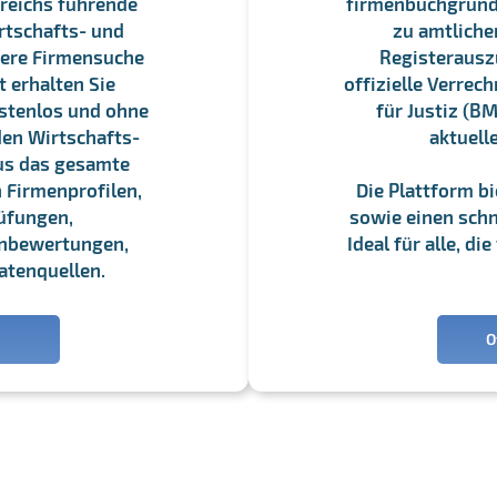
reichs führende
firmenbuchgrundbu
rtschafts- und
zu amtliche
sere Firmensuche
Registerauszü
 erhalten Sie
offizielle Verre
stenlos und ohne
für Justiz (BM
en Wirtschafts-
aktuell
us das gesamte
 Firmenprofilen,
Die Plattform b
üfungen,
sowie einen schne
enbewertungen,
Ideal für alle, d
atenquellen.
O