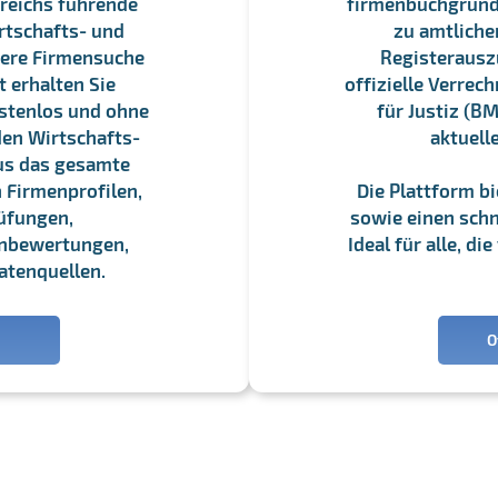
reichs führende
firmenbuchgrundbu
rtschafts- und
zu amtliche
sere Firmensuche
Registerauszü
 erhalten Sie
offizielle Verre
stenlos und ohne
für Justiz (BM
en Wirtschafts-
aktuell
us das gesamte
 Firmenprofilen,
Die Plattform b
üfungen,
sowie einen schne
enbewertungen,
Ideal für alle, d
atenquellen.
O