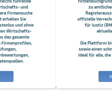
reichs führende
firmenbuchgrundbu
rtschafts- und
zu amtliche
sere Firmensuche
Registerauszü
 erhalten Sie
offizielle Verre
stenlos und ohne
für Justiz (BM
en Wirtschafts-
aktuell
us das gesamte
 Firmenprofilen,
Die Plattform b
üfungen,
sowie einen schne
enbewertungen,
Ideal für alle, d
atenquellen.
O