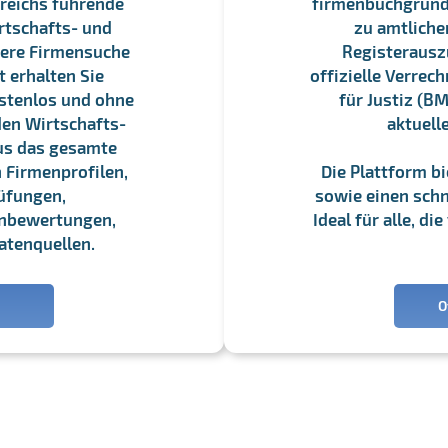
reichs führende
firmenbuchgrundbu
rtschafts- und
zu amtliche
sere Firmensuche
Registerauszü
 erhalten Sie
offizielle Verre
stenlos und ohne
für Justiz (BM
en Wirtschafts-
aktuell
us das gesamte
 Firmenprofilen,
Die Plattform b
üfungen,
sowie einen schne
enbewertungen,
Ideal für alle, d
atenquellen.
O