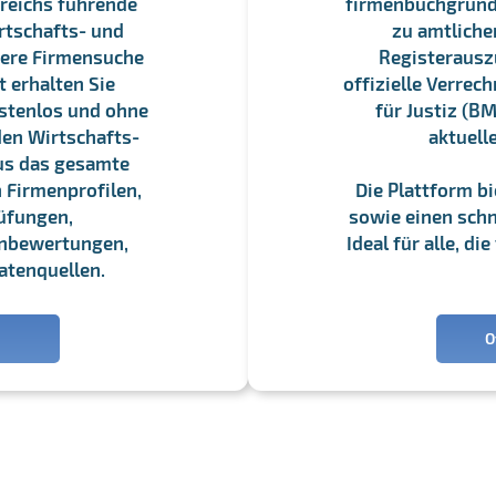
reichs führende
firmenbuchgrundbu
rtschafts- und
zu amtliche
sere Firmensuche
Registerauszü
 erhalten Sie
offizielle Verre
stenlos und ohne
für Justiz (BM
en Wirtschafts-
aktuell
us das gesamte
 Firmenprofilen,
Die Plattform b
üfungen,
sowie einen schne
enbewertungen,
Ideal für alle, d
atenquellen.
O