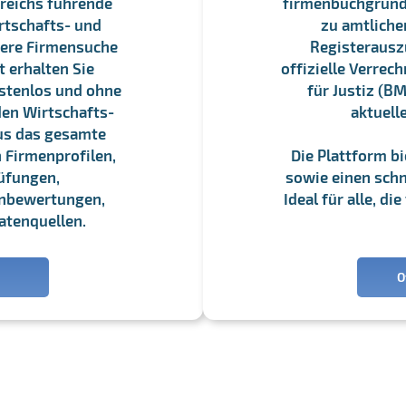
reichs führende
firmenbuchgrundbu
rtschafts- und
zu amtliche
sere Firmensuche
Registerauszü
 erhalten Sie
offizielle Verre
stenlos und ohne
für Justiz (BM
en Wirtschafts-
aktuell
us das gesamte
 Firmenprofilen,
Die Plattform b
üfungen,
sowie einen schne
enbewertungen,
Ideal für alle, d
atenquellen.
O