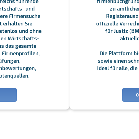
reichs führende
firmenbuchgrundbu
rtschafts- und
zu amtliche
sere Firmensuche
Registerauszü
 erhalten Sie
offizielle Verre
stenlos und ohne
für Justiz (BM
en Wirtschafts-
aktuell
us das gesamte
 Firmenprofilen,
Die Plattform b
üfungen,
sowie einen schne
enbewertungen,
Ideal für alle, d
atenquellen.
O