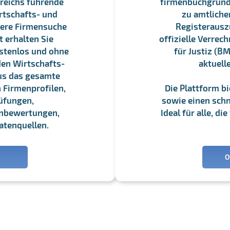
reichs führende
firmenbuchgrundbu
rtschafts- und
zu amtliche
sere Firmensuche
Registerauszü
 erhalten Sie
offizielle Verre
stenlos und ohne
für Justiz (BM
en Wirtschafts-
aktuell
us das gesamte
 Firmenprofilen,
Die Plattform b
üfungen,
sowie einen schne
enbewertungen,
Ideal für alle, d
atenquellen.
O