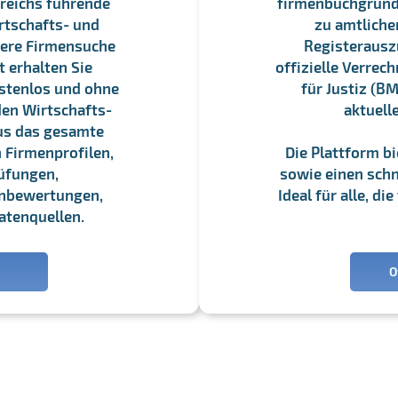
reichs führende
firmenbuchgrundbu
rtschafts- und
zu amtliche
sere Firmensuche
Registerauszü
 erhalten Sie
offizielle Verre
stenlos und ohne
für Justiz (BM
en Wirtschafts-
aktuell
us das gesamte
 Firmenprofilen,
Die Plattform b
üfungen,
sowie einen schne
enbewertungen,
Ideal für alle, d
atenquellen.
O