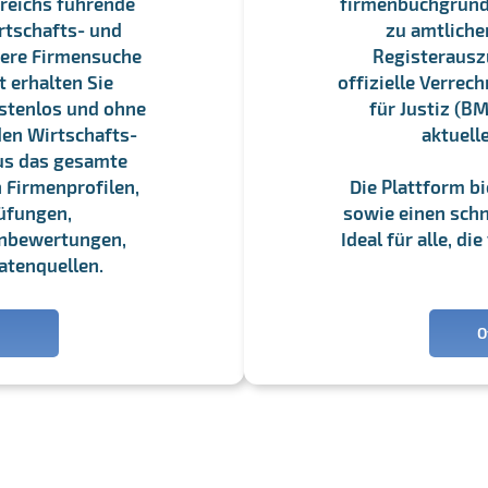
reichs führende
firmenbuchgrundbu
rtschafts- und
zu amtliche
sere Firmensuche
Registerauszü
 erhalten Sie
offizielle Verre
stenlos und ohne
für Justiz (BM
en Wirtschafts-
aktuell
us das gesamte
 Firmenprofilen,
Die Plattform b
üfungen,
sowie einen schne
enbewertungen,
Ideal für alle, d
atenquellen.
O