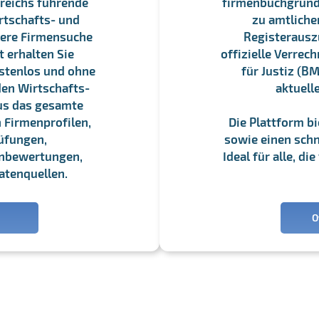
reichs führende
firmenbuchgrundbu
rtschafts- und
zu amtliche
sere Firmensuche
Registerauszü
 erhalten Sie
offizielle Verre
stenlos und ohne
für Justiz (BM
en Wirtschafts-
aktuell
us das gesamte
 Firmenprofilen,
Die Plattform b
üfungen,
sowie einen schne
enbewertungen,
Ideal für alle, d
atenquellen.
O