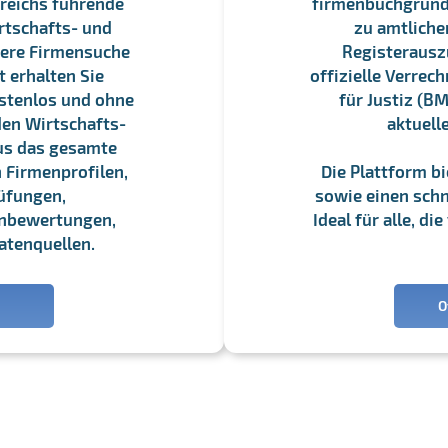
reichs führende
firmenbuchgrundbu
rtschafts- und
zu amtliche
sere Firmensuche
Registerauszü
 erhalten Sie
offizielle Verre
stenlos und ohne
für Justiz (BM
en Wirtschafts-
aktuell
us das gesamte
 Firmenprofilen,
Die Plattform b
üfungen,
sowie einen schne
enbewertungen,
Ideal für alle, d
atenquellen.
O