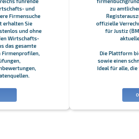
reichs führende
firmenbuchgrundbu
rtschafts- und
zu amtliche
sere Firmensuche
Registerauszü
 erhalten Sie
offizielle Verre
stenlos und ohne
für Justiz (BM
en Wirtschafts-
aktuell
us das gesamte
 Firmenprofilen,
Die Plattform b
üfungen,
sowie einen schne
enbewertungen,
Ideal für alle, d
atenquellen.
O