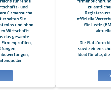
reichs führende
firmenbuchgrundbu
rtschafts- und
zu amtliche
sere Firmensuche
Registerauszü
 erhalten Sie
offizielle Verre
stenlos und ohne
für Justiz (BM
en Wirtschafts-
aktuell
us das gesamte
 Firmenprofilen,
Die Plattform b
üfungen,
sowie einen schne
enbewertungen,
Ideal für alle, d
atenquellen.
O