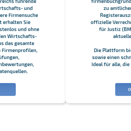
reichs führende
firmenbuchgrundbu
rtschafts- und
zu amtliche
sere Firmensuche
Registerauszü
 erhalten Sie
offizielle Verre
stenlos und ohne
für Justiz (BM
en Wirtschafts-
aktuell
us das gesamte
 Firmenprofilen,
Die Plattform b
üfungen,
sowie einen schne
enbewertungen,
Ideal für alle, d
atenquellen.
O