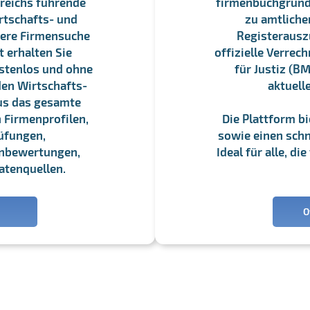
reichs führende
firmenbuchgrundbu
rtschafts- und
zu amtliche
sere Firmensuche
Registerauszü
 erhalten Sie
offizielle Verre
stenlos und ohne
für Justiz (BM
en Wirtschafts-
aktuell
us das gesamte
 Firmenprofilen,
Die Plattform b
üfungen,
sowie einen schne
enbewertungen,
Ideal für alle, d
atenquellen.
O