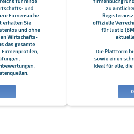
reichs führende
firmenbuchgrundbu
rtschafts- und
zu amtliche
sere Firmensuche
Registerauszü
 erhalten Sie
offizielle Verre
stenlos und ohne
für Justiz (BM
en Wirtschafts-
aktuell
us das gesamte
 Firmenprofilen,
Die Plattform b
üfungen,
sowie einen schne
enbewertungen,
Ideal für alle, d
atenquellen.
O