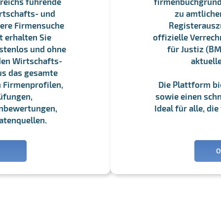
reichs führende
firmenbuchgrundbu
rtschafts- und
zu amtliche
sere Firmensuche
Registerauszü
 erhalten Sie
offizielle Verre
stenlos und ohne
für Justiz (BM
en Wirtschafts-
aktuell
us das gesamte
 Firmenprofilen,
Die Plattform b
üfungen,
sowie einen schne
enbewertungen,
Ideal für alle, d
atenquellen.
O