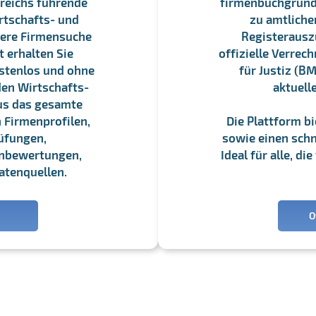
reichs führende
firmenbuchgrundbu
rtschafts- und
zu amtliche
sere Firmensuche
Registerauszü
 erhalten Sie
offizielle Verre
stenlos und ohne
für Justiz (BM
en Wirtschafts-
aktuell
us das gesamte
 Firmenprofilen,
Die Plattform b
üfungen,
sowie einen schne
enbewertungen,
Ideal für alle, d
atenquellen.
O