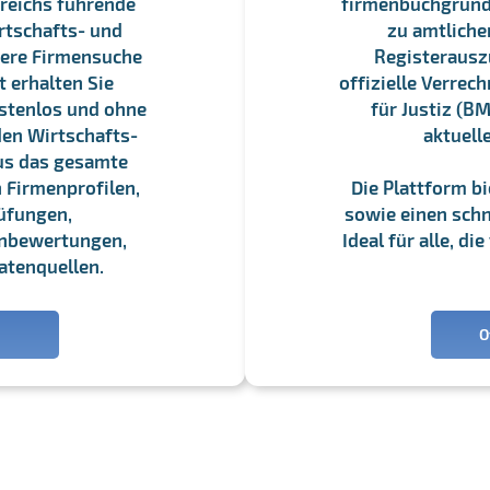
reichs führende
firmenbuchgrundbu
rtschafts- und
zu amtliche
sere Firmensuche
Registerauszü
 erhalten Sie
offizielle Verre
stenlos und ohne
für Justiz (BM
en Wirtschafts-
aktuell
us das gesamte
 Firmenprofilen,
Die Plattform b
üfungen,
sowie einen schne
enbewertungen,
Ideal für alle, d
atenquellen.
O