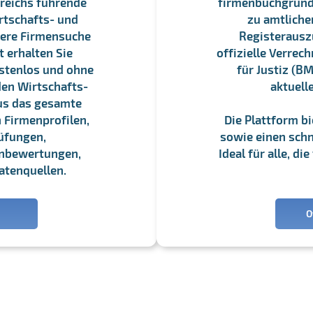
reichs führende
firmenbuchgrundbu
rtschafts- und
zu amtliche
sere Firmensuche
Registerauszü
 erhalten Sie
offizielle Verre
stenlos und ohne
für Justiz (BM
en Wirtschafts-
aktuell
us das gesamte
 Firmenprofilen,
Die Plattform b
üfungen,
sowie einen schne
enbewertungen,
Ideal für alle, d
atenquellen.
O