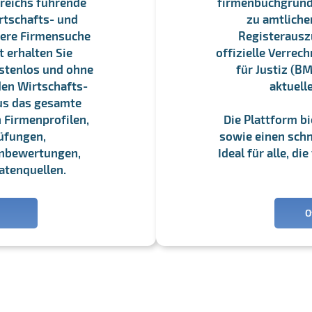
reichs führende
firmenbuchgrundbu
rtschafts- und
zu amtliche
sere Firmensuche
Registerauszü
 erhalten Sie
offizielle Verre
stenlos und ohne
für Justiz (BM
en Wirtschafts-
aktuell
us das gesamte
 Firmenprofilen,
Die Plattform b
üfungen,
sowie einen schne
enbewertungen,
Ideal für alle, d
atenquellen.
O