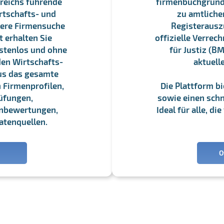
reichs führende
firmenbuchgrundbu
rtschafts- und
zu amtliche
sere Firmensuche
Registerauszü
 erhalten Sie
offizielle Verre
stenlos und ohne
für Justiz (BM
en Wirtschafts-
aktuell
us das gesamte
 Firmenprofilen,
Die Plattform b
üfungen,
sowie einen schne
enbewertungen,
Ideal für alle, d
atenquellen.
O