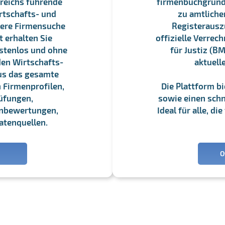
reichs führende
firmenbuchgrundbu
rtschafts- und
zu amtliche
sere Firmensuche
Registerauszü
 erhalten Sie
offizielle Verre
stenlos und ohne
für Justiz (BM
en Wirtschafts-
aktuell
us das gesamte
 Firmenprofilen,
Die Plattform b
üfungen,
sowie einen schne
enbewertungen,
Ideal für alle, d
atenquellen.
O