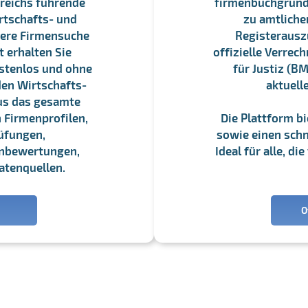
reichs führende
firmenbuchgrundbu
rtschafts- und
zu amtliche
sere Firmensuche
Registerauszü
 erhalten Sie
offizielle Verre
stenlos und ohne
für Justiz (BM
en Wirtschafts-
aktuell
us das gesamte
 Firmenprofilen,
Die Plattform b
üfungen,
sowie einen schne
enbewertungen,
Ideal für alle, d
atenquellen.
O