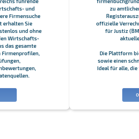
reichs führende
firmenbuchgrundbu
rtschafts- und
zu amtliche
sere Firmensuche
Registerauszü
 erhalten Sie
offizielle Verre
stenlos und ohne
für Justiz (BM
en Wirtschafts-
aktuell
us das gesamte
 Firmenprofilen,
Die Plattform b
üfungen,
sowie einen schne
enbewertungen,
Ideal für alle, d
atenquellen.
O