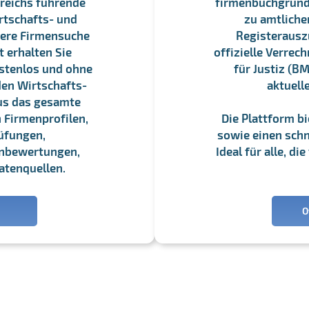
reichs führende
firmenbuchgrundbu
rtschafts- und
zu amtliche
sere Firmensuche
Registerauszü
 erhalten Sie
offizielle Verre
stenlos und ohne
für Justiz (BM
en Wirtschafts-
aktuell
us das gesamte
 Firmenprofilen,
Die Plattform b
üfungen,
sowie einen schne
enbewertungen,
Ideal für alle, d
atenquellen.
O