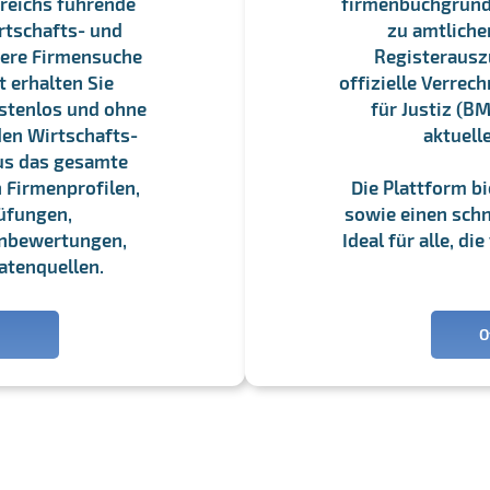
reichs führende
firmenbuchgrundbu
rtschafts- und
zu amtliche
sere Firmensuche
Registerauszü
 erhalten Sie
offizielle Verre
stenlos und ohne
für Justiz (BM
en Wirtschafts-
aktuell
us das gesamte
 Firmenprofilen,
Die Plattform b
üfungen,
sowie einen schne
enbewertungen,
Ideal für alle, d
atenquellen.
O