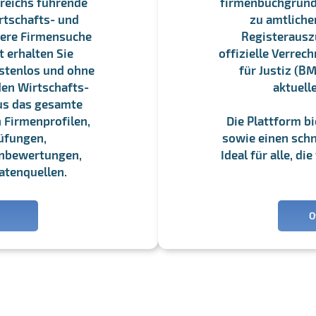
reichs führende
firmenbuchgrundbu
rtschafts- und
zu amtliche
sere Firmensuche
Registerauszü
 erhalten Sie
offizielle Verre
stenlos und ohne
für Justiz (BM
en Wirtschafts-
aktuell
us das gesamte
 Firmenprofilen,
Die Plattform b
üfungen,
sowie einen schne
enbewertungen,
Ideal für alle, d
atenquellen.
O