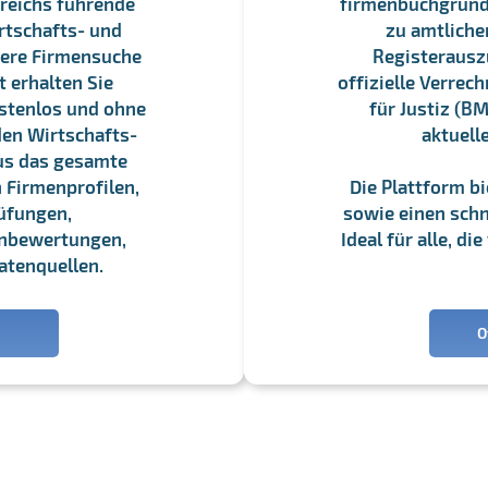
reichs führende
firmenbuchgrundbu
rtschafts- und
zu amtliche
sere Firmensuche
Registerauszü
 erhalten Sie
offizielle Verre
stenlos und ohne
für Justiz (BM
en Wirtschafts-
aktuell
us das gesamte
 Firmenprofilen,
Die Plattform b
üfungen,
sowie einen schne
enbewertungen,
Ideal für alle, d
atenquellen.
O