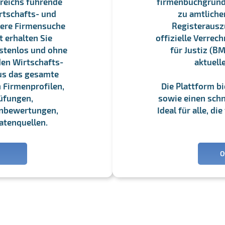
reichs führende
firmenbuchgrundbu
rtschafts- und
zu amtliche
sere Firmensuche
Registerauszü
 erhalten Sie
offizielle Verre
stenlos und ohne
für Justiz (BM
en Wirtschafts-
aktuell
us das gesamte
 Firmenprofilen,
Die Plattform b
üfungen,
sowie einen schne
enbewertungen,
Ideal für alle, d
atenquellen.
O