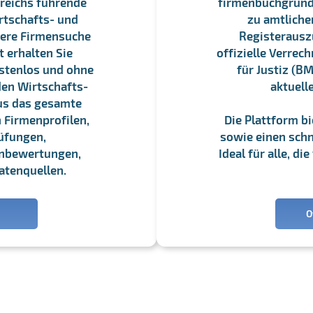
reichs führende
firmenbuchgrundbu
rtschafts- und
zu amtliche
sere Firmensuche
Registerauszü
 erhalten Sie
offizielle Verre
stenlos und ohne
für Justiz (BM
en Wirtschafts-
aktuell
us das gesamte
 Firmenprofilen,
Die Plattform b
üfungen,
sowie einen schne
enbewertungen,
Ideal für alle, d
atenquellen.
O