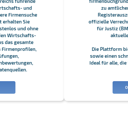
reichs führende
firmenbuchgrundbu
rtschafts- und
zu amtliche
sere Firmensuche
Registerauszü
 erhalten Sie
offizielle Verre
stenlos und ohne
für Justiz (BM
en Wirtschafts-
aktuell
us das gesamte
 Firmenprofilen,
Die Plattform b
üfungen,
sowie einen schne
enbewertungen,
Ideal für alle, d
atenquellen.
O