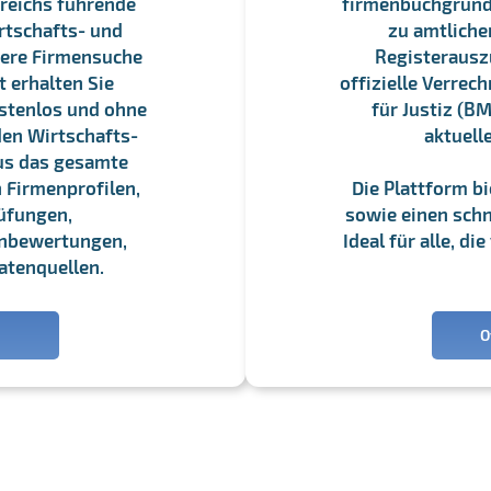
reichs führende
firmenbuchgrundbu
rtschafts- und
zu amtliche
sere Firmensuche
Registerauszü
 erhalten Sie
offizielle Verre
stenlos und ohne
für Justiz (BM
en Wirtschafts-
aktuell
us das gesamte
 Firmenprofilen,
Die Plattform b
üfungen,
sowie einen schne
enbewertungen,
Ideal für alle, d
atenquellen.
O