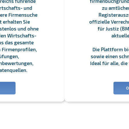
reichs führende
firmenbuchgrundbu
rtschafts- und
zu amtliche
sere Firmensuche
Registerauszü
 erhalten Sie
offizielle Verre
stenlos und ohne
für Justiz (BM
en Wirtschafts-
aktuell
us das gesamte
 Firmenprofilen,
Die Plattform b
üfungen,
sowie einen schne
enbewertungen,
Ideal für alle, d
atenquellen.
O