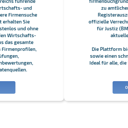
reichs führende
firmenbuchgrundbu
rtschafts- und
zu amtliche
sere Firmensuche
Registerauszü
 erhalten Sie
offizielle Verre
stenlos und ohne
für Justiz (BM
en Wirtschafts-
aktuell
us das gesamte
 Firmenprofilen,
Die Plattform b
üfungen,
sowie einen schne
enbewertungen,
Ideal für alle, d
atenquellen.
O