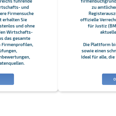
reichs führende
firmenbuchgrundbu
rtschafts- und
zu amtliche
sere Firmensuche
Registerauszü
 erhalten Sie
offizielle Verre
stenlos und ohne
für Justiz (BM
en Wirtschafts-
aktuell
us das gesamte
 Firmenprofilen,
Die Plattform b
üfungen,
sowie einen schne
enbewertungen,
Ideal für alle, d
atenquellen.
O