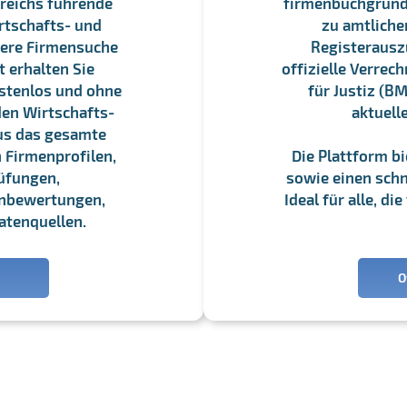
reichs führende
firmenbuchgrundbu
rtschafts- und
zu amtliche
sere Firmensuche
Registerauszü
 erhalten Sie
offizielle Verre
stenlos und ohne
für Justiz (BM
en Wirtschafts-
aktuell
us das gesamte
 Firmenprofilen,
Die Plattform b
üfungen,
sowie einen schne
enbewertungen,
Ideal für alle, d
atenquellen.
O