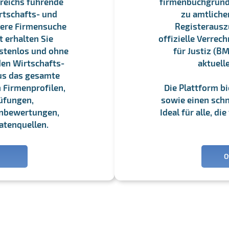
reichs führende
firmenbuchgrundbu
rtschafts- und
zu amtliche
sere Firmensuche
Registerauszü
 erhalten Sie
offizielle Verre
stenlos und ohne
für Justiz (BM
en Wirtschafts-
aktuell
us das gesamte
 Firmenprofilen,
Die Plattform b
üfungen,
sowie einen schne
enbewertungen,
Ideal für alle, d
atenquellen.
O