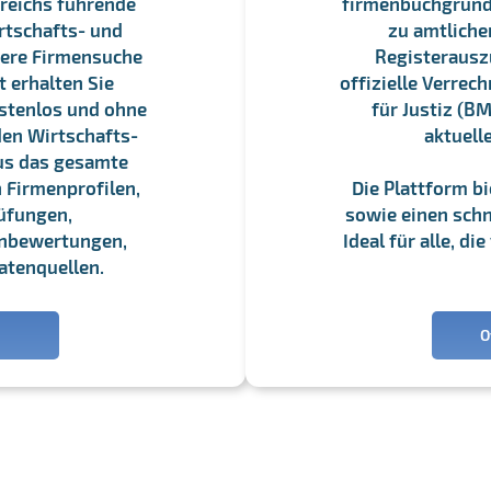
reichs führende
firmenbuchgrundbu
rtschafts- und
zu amtliche
sere Firmensuche
Registerauszü
 erhalten Sie
offizielle Verre
stenlos und ohne
für Justiz (BM
en Wirtschafts-
aktuell
us das gesamte
 Firmenprofilen,
Die Plattform b
üfungen,
sowie einen schne
enbewertungen,
Ideal für alle, d
atenquellen.
O